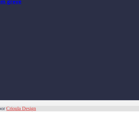
em greve
por
Crioula Design