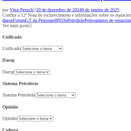
por
Vitor Peruch
20 de dezembro de 2024
9 de janeiro de 2025
Confira a 12ª Nota de esclarecimento e informações sobre os equacio
daesp
Forum
GT da Petros
ped
PEDs
Petrobrás
Petros
planos de equacio
Ver mais posts
Unificado
Unificado
Daesp
Daesp
Sistema Petrobrás
Sistema Petrobrás
Opinião
Opinião
Cultura