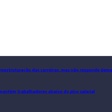
 reestruturação das carreiras, mas não responde dem
mantém trabalhadores abaixo do piso salarial