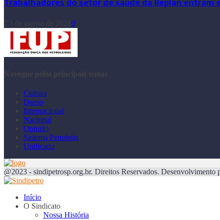
Trabalhadores do setor de saúde da Replan entram 
3 de agosto de 2026
0
Navegue pelos principais temas
Cultura
Daesp
Internacional
Nacional
Opinião
Sistema Petrobrás
Unificado
@2023 - sindipetrosp.org.br. Direitos Reservados. Desenvolvimento 
Início
O Sindicato
Nossa História