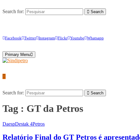
Search for:
Search
Facebook
Twitter
Instagram
Flickr
Youtube
Whatsapp
Primary Menu
Search for:
Search
Tag : GT da Petros
Daesp
Destak 4
Petros
Relatório Final do GT Petros é apresentad