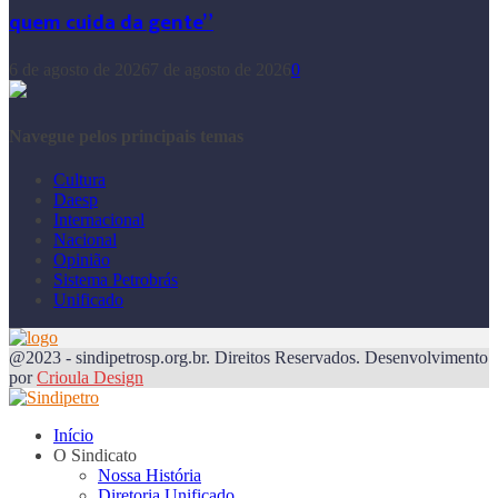
quem cuida da gente”
6 de agosto de 2026
7 de agosto de 2026
0
Navegue pelos principais temas
Cultura
Daesp
Internacional
Nacional
Opinião
Sistema Petrobrás
Unificado
@2023 - sindipetrosp.org.br. Direitos Reservados. Desenvolvimento
por
Crioula Design
Início
O Sindicato
Nossa História
Diretoria Unificado