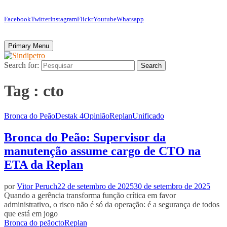
Facebook
Twitter
Instagram
Flickr
Youtube
Whatsapp
Primary Menu
Search for:
Search
Tag : cto
Bronca do Peão
Destak 4
Opinião
Replan
Unificado
Bronca do Peão: Supervisor da
manutenção assume cargo de CTO na
ETA da Replan
por
Vitor Peruch
22 de setembro de 2025
30 de setembro de 2025
Quando a gerência transforma função crítica em favor
administrativo, o risco não é só da operação: é a segurança de todos
que está em jogo
Bronca do peão
cto
Replan