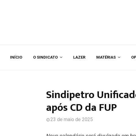
INÍCIO
O SINDICATO
LAZER
MATÉRIAS
OP
Sindipetro Unifica
após CD da FUP
23 de maio de 2025
Novo calendário será divulgado em bre