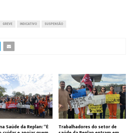
GREVE
INDICATIVO
SUSPENSÃO
na Saúde da Replan: “É
Trabalhadores do setor de
o cuidar e apoiar quem
saúde da Replan entram em