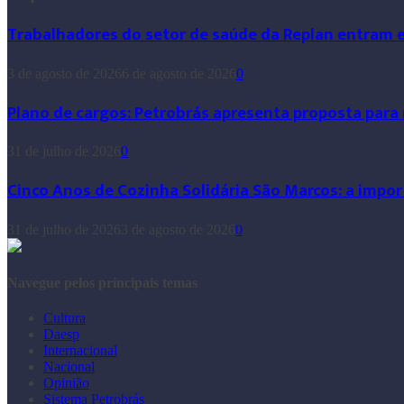
Trabalhadores do setor de saúde da Replan entram 
3 de agosto de 2026
6 de agosto de 2026
0
Plano de cargos: Petrobrás apresenta proposta para
31 de julho de 2026
0
Cinco Anos de Cozinha Solidária São Marcos: a impor
31 de julho de 2026
3 de agosto de 2026
0
Navegue pelos principais temas
Cultura
Daesp
Internacional
Nacional
Opinião
Sistema Petrobrás