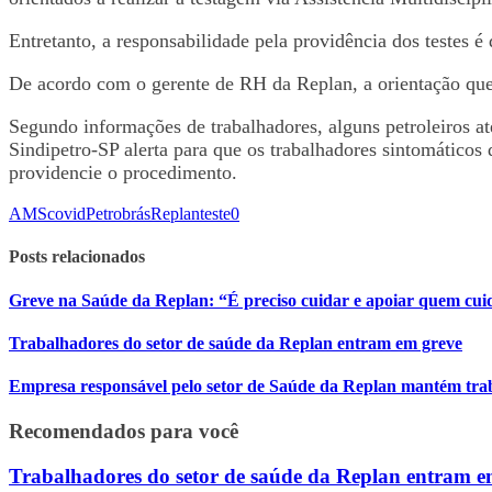
Entretanto, a responsabilidade pela providência dos testes 
De acordo com o gerente de RH da Replan, a orientação que t
Segundo informações de trabalhadores, alguns petroleiros a
Sindipetro-SP alerta para que os trabalhadores sintomáticos 
providencie o procedimento.
AMS
covid
Petrobrás
Replan
teste
0
Posts relacionados
Greve na Saúde da Replan: “É preciso cuidar e apoiar quem cui
Trabalhadores do setor de saúde da Replan entram em greve
Empresa responsável pelo setor de Saúde da Replan mantém traba
Recomendados para você
Trabalhadores do setor de saúde da Replan entram e