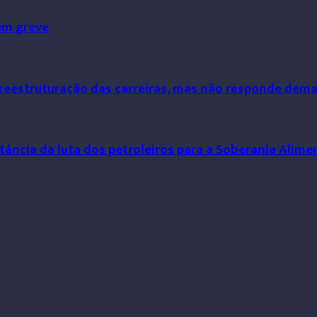
em greve
 reestruturação das carreiras, mas não responde dem
tância da luta dos petroleiros para a Soberania Alime