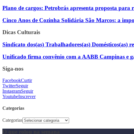
Plano de cargos: Petrobrás apresenta proposta para 
Cinco Anos de Cozinha Solidária São Marcos: a impor
Dicas Culturais
Sindicato dos(as) Trabalhadores(as) Domésticos(as) rea
Unificado firma convênio com a AABB Campinas e gara
Siga-nos
Facebook
Curtir
Twitter
Seguir
Instagram
Seguir
Youtube
Inscrever
Categorias
Categorias
O que rolou na semana