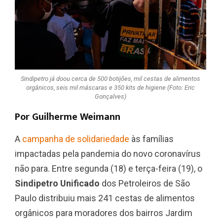
Sindipetro já doou cerca de 500 botijões, mil cestas de alimentos
orgânicos, seis mil máscaras e 350 kits de higiene (Foto: Eric
Gonçalves)
Por Guilherme Weimann
A
campanha de solidariedade
às famílias
impactadas pela pandemia do novo coronavírus
não para. Entre segunda (18) e terça-feira (19), o
Sindipetro Unificado
dos Petroleiros de São
Paulo distribuiu mais 241 cestas de alimentos
orgânicos para moradores dos bairros Jardim