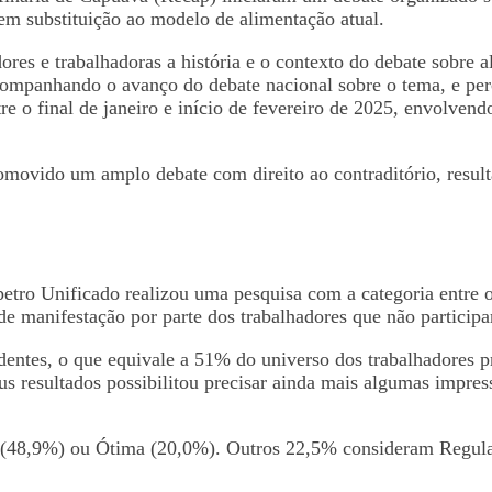
 em substituição ao modelo de alimentação atual.
res e trabalhadoras a história e o contexto do debate sobre a
companhando o avanço do debate nacional sobre o tema, e per
ntre o final de janeiro e início de fevereiro de 2025, envolve
omovido um amplo debate com direito ao contraditório, result
dipetro Unificado realizou uma pesquisa com a categoria entre 
 manifestação por parte dos trabalhadores que não participar
ntes, o que equivale a 51% do universo dos trabalhadores pr
seus resultados possibilitou precisar ainda mais algumas imp
 (48,9%) ou Ótima (20,0%). Outros 22,5% consideram Regul