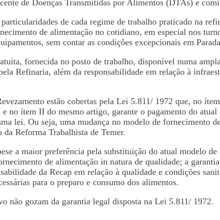
recente de Doenças Transmitidas por Alimentos (DTAs) e comi
articularidades de cada regime de trabalho praticado na refi
cimento de alimentação no cotidiano, em especial nos turno
equipamentos, sem contar as condições excepcionais em Parad
atuita, fornecida no posto de trabalho, disponível numa ampla
 pela Refinaria, além da responsabilidade em relação à infrae
evezamento estão cobertas pela Lei 5.811/ 1972 que, no ítem I
o, e no ítem II do mesmo artigo, garante o pagamento do atua
esma lei. Ou seja, uma mudança no modelo de fornecimento de
to da Reforma Trabalhista de Temer.
pese a maior preferência pela substituição do atual modelo d
rnecimento de alimentação in natura de qualidade; a garantia
nsabilidade da Recap em relação à qualidade e condições sani
essárias para o preparo e consumo dos alimentos.
ivo não gozam da garantia legal disposta na Lei 5.811/ 1972.