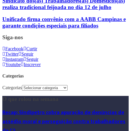
Sindicato dos(as) Trabalhadores(as) Domésticos(as)
realiza tradicional feijoada no dia 12 de julho
Unificado firma convênio com a AABB Campinas e
garante condições especiais para filiados
Siga-nos
Facebook
Curtir
Twitter
Seguir
Instagram
Seguir
Youtube
Inscrever
Categorias
Categorias
O que rolou na semana
Recap: Sindipetro cobra apuração de denúncias de
assédio moral e perseguição contra trabalhadores
da C3