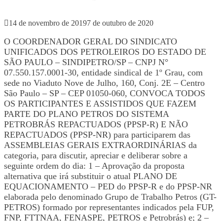
14 de novembro de 2019
7 de outubro de 2020
O COORDENADOR GERAL DO SINDICATO
UNIFICADOS DOS PETROLEIROS DO ESTADO DE
SÃO PAULO – SINDIPETRO/SP – CNPJ N°
07.550.157.0001-30, entidade sindical de 1º Grau, com
sede no Viaduto Nove de Julho, 160, Conj. 2E – Centro
São Paulo – SP – CEP 01050-060, CONVOCA TODOS
OS PARTICIPANTES E ASSISTIDOS QUE FAZEM
PARTE DO PLANO PETROS DO SISTEMA
PETROBRÁS REPACTUADOS (PPSP-R) E NÃO
REPACTUADOS (PPSP-NR) para participarem das
ASSEMBLEIAS GERAIS EXTRAORDINÁRIAS da
categoria, para discutir, apreciar e deliberar sobre a
seguinte ordem do dia: 1 – Aprovação da proposta
alternativa que irá substituir o atual PLANO DE
EQUACIONAMENTO – PED do PPSP-R e do PPSP-NR
elaborada pelo denominado Grupo de Trabalho Petros (GT-
PETROS) formado por representantes indicados pela FUP,
FNP, FTTNAA, FENASPE, PETROS e Petrobrás) e; 2 –