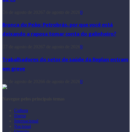
6 de agosto de 2026
7 de agosto de 2026
0
Bronca do Peão: Petrobrás, por que você está
deixando a raposa tomar conta do galinheiro?
7 de agosto de 2026
7 de agosto de 2026
0
Trabalhadores do setor de saúde da Replan entram
em greve
3 de agosto de 2026
6 de agosto de 2026
0
Navegue pelos principais temas
Cultura
Daesp
Internacional
Nacional
Opinião