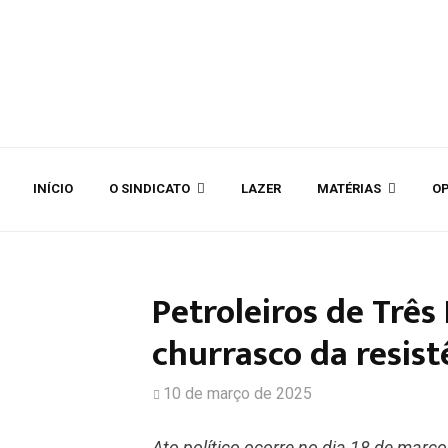
INÍCIO
O SINDICATO
LAZER
MATÉRIAS
OP
Petroleiros de Trê
churrasco da resist
10 de março de 2025
Ato político ocorre no dia 18 de mar