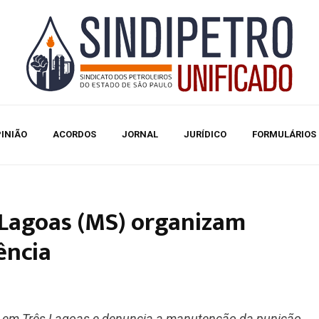
INIÃO
ACORDOS
JORNAL
JURÍDICO
FORMULÁRIOS
s Lagoas (MS) organizam
ência
ço em Três Lagoas e denuncia a manutenção da punição