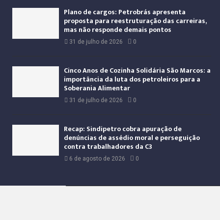
Plano de cargos: Petrobrás apresenta
proposta para reestruturação das carreiras,
mas não responde demais pontos
31 de julho de 2026
0
Cinco Anos de Cozinha Solidária São Marcos: a
importância da luta dos petroleiros para a
Soberania Alimentar
31 de julho de 2026
0
Recap: Sindipetro cobra apuração de
denúncias de assédio moral e perseguição
contra trabalhadores da C3
6 de agosto de 2026
0