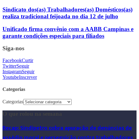
Sindicato dos(as) Trabalhadores(as) Domésticos(as)
realiza tradicional feijoada no dia 12 de julho
Unificado firma convênio com a AABB Campinas e
garante condições especiais para filiados
Siga-nos
Facebook
Curtir
Twitter
Seguir
Instagram
Seguir
Youtube
Inscrever
Categorias
Categorias
O que rolou na semana
Recap: Sindipetro cobra apuração de denúncias de
assédio moral e perseguição contra trabalhadores