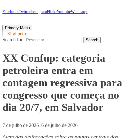
Facebook
Twitter
Instagram
Flickr
Youtube
Whatsapp
Primary Menu
Search for:
Search
XX Confup: categoria
petroleira entra em
contagem regressiva para
congresso que começa no
dia 20/7, em Salvador
7 de julho de 2026
16 de julho de 2026
Além das deliberações sobre as pautas centrais dos