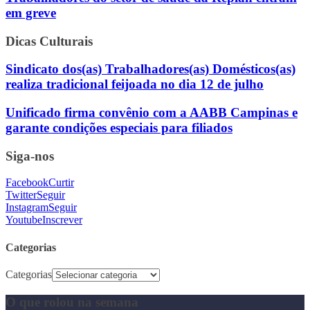
em greve
Dicas Culturais
Sindicato dos(as) Trabalhadores(as) Domésticos(as)
realiza tradicional feijoada no dia 12 de julho
Unificado firma convênio com a AABB Campinas e
garante condições especiais para filiados
Siga-nos
Facebook
Curtir
Twitter
Seguir
Instagram
Seguir
Youtube
Inscrever
Categorias
Categorias
O que rolou na semana