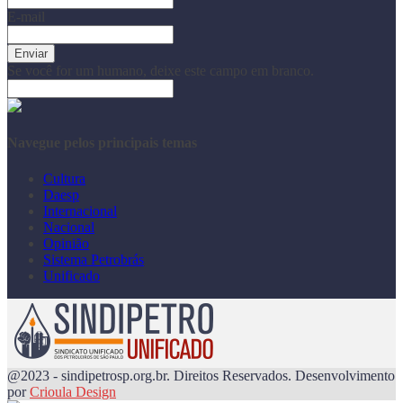
E-mail
Se você for um humano, deixe este campo em branco.
Navegue pelos principais temas
Cultura
Daesp
Internacional
Nacional
Opinião
Sistema Petrobrás
Unificado
@2023 - sindipetrosp.org.br. Direitos Reservados. Desenvolvimento
por
Crioula Design