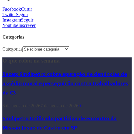
Facebook
Curtir
Twitter
Seguir
Instagram
Seguir
Youtube
Inscrever
Categorias
Categorias
O que rolou na semana
Recap: Sindipetro cobra apuração de denúncias de
assédio moral e perseguição contra trabalhadores
da C3
6 de agosto de 2026
7 de agosto de 2026
0
Sindipetro Unificado participa de encontro da
Missão Josué de Castro em SP