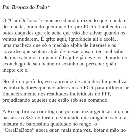
Por Bronca do Peão*
O “CaraDeBozo” segue assediando, dizendo que manda e
desmanda, punindo quem não foi pro PCR e lambendo as
botas daqueles que ele acha que vão lhe salvar quando os
ventos mudarem. É grito aqui, ignorância ali e acolá…
uma macheza que só o machão alpha de internet e os
covardes que sentam atrás de mesas ousam ter, mal sabe
ele que sabemos o quanto é frágil e já deve ter chorado no
aconchego de seu banheiro sozinho ao perceber quão
inepto ele é.
No último período, esse aprendiz de anta decidiu penalizar
os trabalhadores que não aderiram ao PCR para influenciar
financeiramente nos resultados individuais no PPP,
prejudicando aqueles que estão sob seu comando.
A Recap brinca com fogo ao potencializar gente assim, não
bastasse o 3×2 no turno, o simulado que ninguém sabia, a
mistura de baixíssima qualidade no rango, o
“CaraDeBozo” agora quer, mais uma vez, botar a mão no