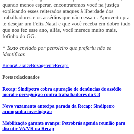
quando menos esperar, encontraremos você na justiça
explicando esses reiterados ataques à liberdade dos
trabalhadores e os assédios que não cessam. Aproveito pra
te desejar um Feliz Natal e que você receba em dobro tudo
que nos fez esse ano, aliás, você merece muito mais,
fofinho do GG.
* Texto enviado por petroleiro que preferiu não se
identificar.
Bronca
CaraDeBozo
gerente
Recap
1
Posts relacionados
Recap: Sindipetro cobra apuração de denúncias de assédio
moral e perseguição contra trabalhadores da C3
Novo vazamento antecipa parada da Recap; Sindipetro
acompanha investigação
Mobilização garante avanço: Petrobrás agenda reunião para
discutir VA/VR na Recap