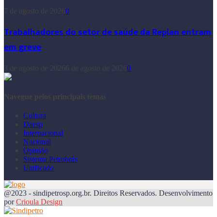
7 de agosto de 2026
0
Trabalhadores do setor de saúde da Replan entram
em greve
3 de agosto de 2026
6 de agosto de 2026
0
Navegue pelos principais temas
Cultura
Daesp
Internacional
Nacional
Opinião
Sistema Petrobrás
Unificado
@2023 - sindipetrosp.org.br. Direitos Reservados. Desenvolvimento
por
Crioula Design