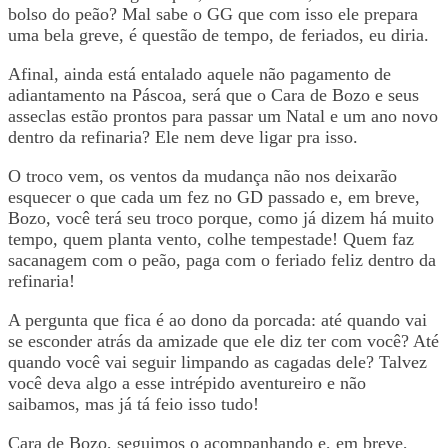
bolso do peão? Mal sabe o GG que com isso ele prepara
uma bela greve, é questão de tempo, de feriados, eu diria.
Afinal, ainda está entalado aquele não pagamento de
adiantamento na Páscoa, será que o Cara de Bozo e seus
asseclas estão prontos para passar um Natal e um ano novo
dentro da refinaria? Ele nem deve ligar pra isso.
O troco vem, os ventos da mudança não nos deixarão
esquecer o que cada um fez no GD passado e, em breve,
Bozo, você terá seu troco porque, como já dizem há muito
tempo, quem planta vento, colhe tempestade! Quem faz
sacanagem com o peão, paga com o feriado feliz dentro da
refinaria!
A pergunta que fica é ao dono da porcada: até quando vai
se esconder atrás da amizade que ele diz ter com você? Até
quando você vai seguir limpando as cagadas dele? Talvez
você deva algo a esse intrépido aventureiro e não
saibamos, mas já tá feio isso tudo!
Cara de Bozo, seguimos o acompanhando e, em breve,