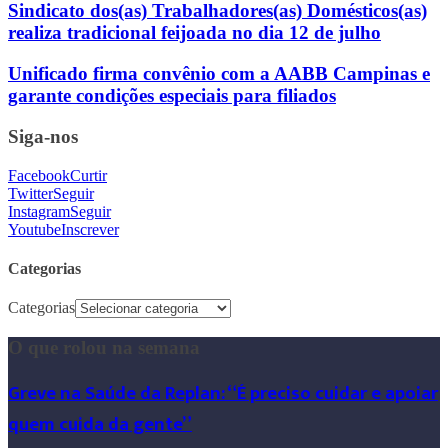
Sindicato dos(as) Trabalhadores(as) Domésticos(as)
realiza tradicional feijoada no dia 12 de julho
Unificado firma convênio com a AABB Campinas e
garante condições especiais para filiados
Siga-nos
Facebook
Curtir
Twitter
Seguir
Instagram
Seguir
Youtube
Inscrever
Categorias
Categorias
O que rolou na semana
Greve na Saúde da Replan: “É preciso cuidar e apoiar
quem cuida da gente”