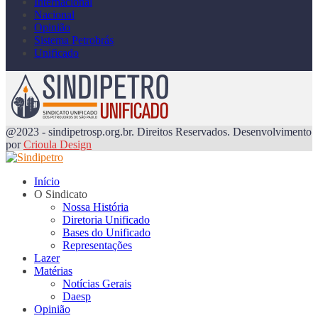
Internacional
Nacional
Opinião
Sistema Petrobrás
Unificado
@2023 - sindipetrosp.org.br. Direitos Reservados. Desenvolvimento
por
Crioula Design
Início
O Sindicato
Nossa História
Diretoria Unificado
Bases do Unificado
Representações
Lazer
Matérias
Notícias Gerais
Daesp
Opinião