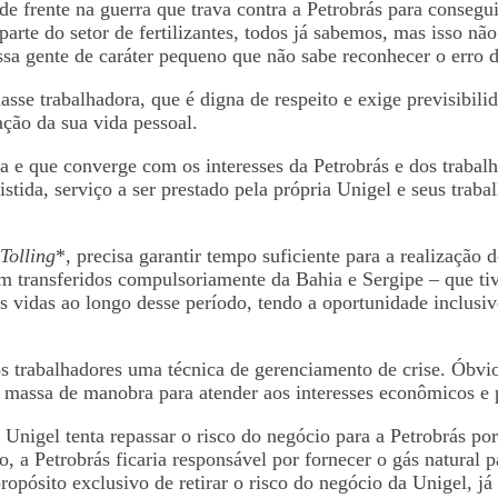
e frente na guerra que trava contra a Petrobrás para consegu
rte do setor de fertilizantes, todos já sabemos, mas isso não 
ssa gente de caráter pequeno que não sabe reconhecer o erro d
sse trabalhadora, que é digna de respeito e exige previsibili
ção da sua vida pessoal.
a e que converge com os interesses da Petrobrás e dos trabal
tida, serviço a ser prestado pela própria Unigel e seus trabal
Tolling
*, precisa garantir tempo suficiente para a realização
am transferidos compulsoriamente da Bahia e Sergipe – que ti
s vidas ao longo desse período, tendo a oportunidade inclusiv
s trabalhadores uma técnica de gerenciamento de crise. Óbv
assa de manobra para atender aos interesses econômicos e p
 Unigel tenta repassar o risco do negócio para a Petrobrás p
 a Petrobrás ficaria responsável por fornecer o gás natural pa
ropósito exclusivo de retirar o risco do negócio da Unigel, j