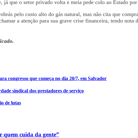
, já que o setor privado volta e meia pede colo ao Estado por
trobrás pelo custo alto do gás natural, mas não cita que comp
hamar a atenção para sua grave crise financeira, tendo nota d
icado.
ara congresso que começa no dia 20/7, em Salvador
rdade sindical dos prestadores de serviço
o de lutas
ar quem cuida da gente”