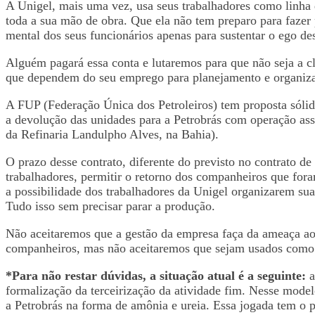
A Unigel, mais uma vez, usa seus trabalhadores como linha d
toda a sua mão de obra. Que ela não tem preparo para fazer pa
mental dos seus funcionários apenas para sustentar o ego de
Alguém pagará essa conta e lutaremos para que não seja a cla
que dependem do seu emprego para planejamento e organiza
A FUP (Federação Única dos Petroleiros) tem proposta sólid
a devolução das unidades para a Petrobrás com operação assis
da Refinaria Landulpho Alves, na Bahia).
O prazo desse contrato, diferente do previsto no contrato de
trabalhadores, permitir o retorno dos companheiros que for
a possibilidade dos trabalhadores da Unigel organizarem sua
Tudo isso sem precisar parar a produção.
Não aceitaremos que a gestão da empresa faça da ameaça ao
companheiros, mas não aceitaremos que sejam usados como m
*Para não restar dúvidas, a situação atual é a seguinte:
a
formalização da terceirização da atividade fim. Nesse modelo,
a Petrobrás na forma de amônia e ureia. Essa jogada tem o p