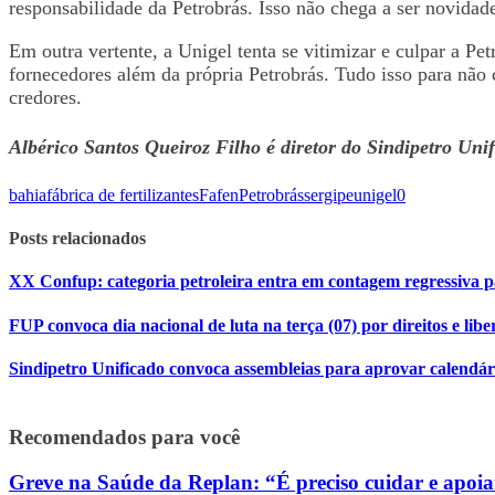
responsabilidade da Petrobrás. Isso não chega a ser novidade
Em outra vertente, a Unigel tenta se vitimizar e culpar a Pe
fornecedores além da própria Petrobrás. Tudo isso para não c
credores.
Albérico Santos Queiroz Filho é diretor do Sindipetro Unif
bahia
fábrica de fertilizantes
Fafen
Petrobrás
sergipe
unigel
0
Posts relacionados
XX Confup: categoria petroleira entra em contagem regressiva p
FUP convoca dia nacional de luta na terça (07) por direitos e libe
Sindipetro Unificado convoca assembleias para aprovar calendári
Recomendados para você
Greve na Saúde da Replan: “É preciso cuidar e apoi