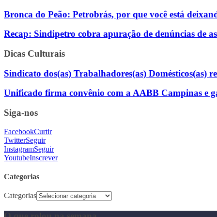
Bronca do Peão: Petrobrás, por que você está deixan
Recap: Sindipetro cobra apuração de denúncias de as
Dicas Culturais
Sindicato dos(as) Trabalhadores(as) Domésticos(as) rea
Unificado firma convênio com a AABB Campinas e gara
Siga-nos
Facebook
Curtir
Twitter
Seguir
Instagram
Seguir
Youtube
Inscrever
Categorias
Categorias
O que rolou na semana