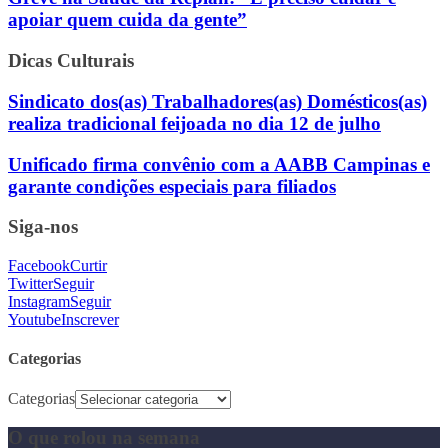
apoiar quem cuida da gente”
Dicas Culturais
Sindicato dos(as) Trabalhadores(as) Domésticos(as)
realiza tradicional feijoada no dia 12 de julho
Unificado firma convênio com a AABB Campinas e
garante condições especiais para filiados
Siga-nos
Facebook
Curtir
Twitter
Seguir
Instagram
Seguir
Youtube
Inscrever
Categorias
Categorias
O que rolou na semana