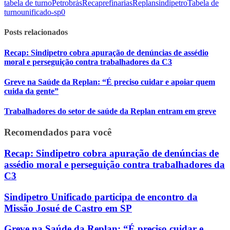
tabela de turno
Petrobrás
Recap
refinarias
Replan
sindipetro
Tabela de
turno
unificado-sp
0
Posts relacionados
Recap: Sindipetro cobra apuração de denúncias de assédio
moral e perseguição contra trabalhadores da C3
Greve na Saúde da Replan: “É preciso cuidar e apoiar quem
cuida da gente”
Trabalhadores do setor de saúde da Replan entram em greve
Recomendados para você
Recap: Sindipetro cobra apuração de denúncias de
assédio moral e perseguição contra trabalhadores da
C3
Sindipetro Unificado participa de encontro da
Missão Josué de Castro em SP
Greve na Saúde da Replan: “É preciso cuidar e