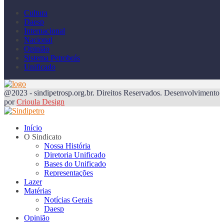
Cultura
Daesp
Internacional
Nacional
Opinião
Sistema Petrobrás
Unificado
@2023 - sindipetrosp.org.br. Direitos Reservados. Desenvolvimento
por
Crioula Design
Início
O Sindicato
Nossa História
Diretoria Unificado
Bases do Unificado
Representações
Lazer
Matérias
Notícias Gerais
Daesp
Opinião