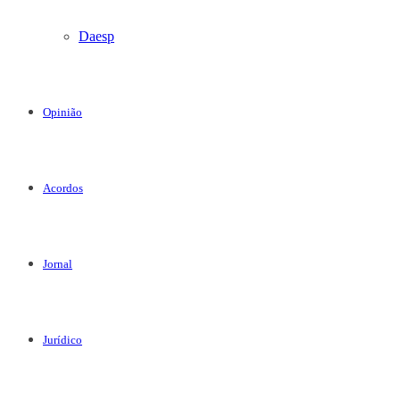
Daesp
Opinião
Acordos
Jornal
Jurídico