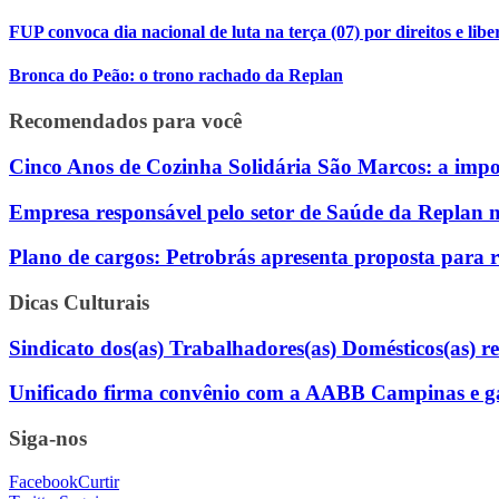
FUP convoca dia nacional de luta na terça (07) por direitos e libe
Bronca do Peão: o trono rachado da Replan
Recomendados para você
Cinco Anos de Cozinha Solidária São Marcos: a impor
Empresa responsável pelo setor de Saúde da Replan m
Plano de cargos: Petrobrás apresenta proposta para 
Dicas Culturais
Sindicato dos(as) Trabalhadores(as) Domésticos(as) rea
Unificado firma convênio com a AABB Campinas e gara
Siga-nos
Facebook
Curtir