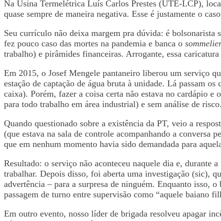
Na Usina Termelétrica Luís Carlos Prestes (UTE-LCP), loca
quase sempre de maneira negativa. Esse é justamente o caso 
Seu currículo não deixa margem pra dúvida: é bolsonarista su
fez pouco caso das mortes na pandemia e banca o
sommelie
trabalho) e pirâmides financeiras. Arrogante, essa caricatu
Em 2015, o Josef Mengele pantaneiro liberou um serviço qu
estação de captação de água bruta à unidade. Lá passam os c
caixa). Porém, fazer a coisa certa não estava no cardápio e
para todo trabalho em área industrial) e sem análise de risco
Quando questionado sobre a existência da PT, veio a respost
(que estava na sala de controle acompanhando a conversa p
que em nenhum momento havia sido demandada para aquela
Resultado: o serviço não aconteceu naquele dia e, durante a 
trabalhar. Depois disso, foi aberta uma investigação (sic), 
advertência – para a surpresa de ninguém. Enquanto isso, o
passagem de turno entre supervisão como “aquele baiano fil
Em outro evento, nosso líder de brigada resolveu apagar i