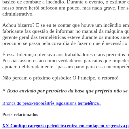
básico de combate a incêndio. Durante o evento, o extintor
nosso bravo herói sufocou um pouco, mas nada grave. Por sor
administrativo.
Achou bizarro? E se eu te contar que houve um incêndio em u
fabricante faz questão de informar no manual da máquina qu
gerente geral das termelétricas esteve durante os muitos an
preocupo se passa pela covardia de fazer o que é necessári
É essa liderança ofensiva aos trabalhadores e aos preceito
Pessoas assim estão como verdadeiros parasitas que impedem
apoiam deliberadamente, passam pano para essa incompetê
Não percam o próximo episódio: O Príncipe, o retorno!
* Texto enviado por petroleiro da base que preferiu não se 
Bronca do peão
Petrobrás
três lagoas
usina termelétrica
1
Posts relacionados
XX Confup: categoria petroleira entra em contagem regressiva p