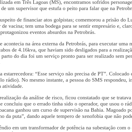
lizada em Três Lagoas (MS), encontramos sofridos personage
de um supervisor que estufa o peito para falar que na Petrobrá
speito de financiar atos golpistas; comemorou a prisão do Lul
r
de vacina; tem uma bodega para se sentir empresário e, clar
ra protagonizou eventos absurdos na Petrobrás.
e acontecia na área externa da Petrobrás, para executar uma
abos de 4.16kva, que haviam sido desligados para a realização
 o parto do dia foi um serviço pronto para ser realizado sem 
.
a estarrecedora: “Esse serviço não precisa de PT”. Colocado 
elo rádio). No mesmo instante, a pessoa do SMS respondeu, 
 atividade.
realização da análise de risco, ficou constatado que se trata
que concluiu que o errado tinha sido o operador, que usou o r
 bacana ganhou um curso de supervisão na Bahia. Magoado por 
ho da puta”, dando aquele tempero de xenofobia que não pode 
ncêndio em um transformador de potência na subestação com o