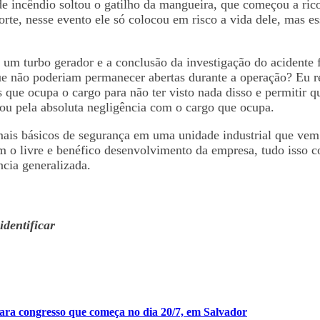
 de incêndio soltou o gatilho da mangueira, que começou a r
te, nesse evento ele só colocou em risco a vida dele, mas ess
m turbo gerador e a conclusão da investigação do acidente fo
e não poderiam permanecer abertas durante a operação? Eu re
os que ocupa o cargo para não ter visto nada disso e permitir
o ou pela absoluta negligência com o cargo que ocupa.
s mais básicos de segurança em uma unidade industrial que ve
 o livre e benéfico desenvolvimento da empresa, tudo isso c
ncia generalizada.
identificar
ara congresso que começa no dia 20/7, em Salvador