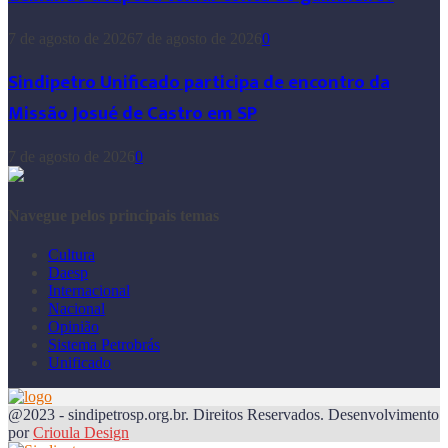
7 de agosto de 2026
7 de agosto de 2026
0
Sindipetro Unificado participa de encontro da
Missão Josué de Castro em SP
7 de agosto de 2026
0
Navegue pelos principais temas
Cultura
Daesp
Internacional
Nacional
Opinião
Sistema Petrobrás
Unificado
@2023 - sindipetrosp.org.br. Direitos Reservados. Desenvolvimento
por
Crioula Design