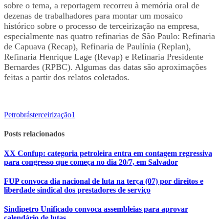
sobre o tema, a reportagem recorreu à memória oral de
dezenas de trabalhadores para montar um mosaico
histórico sobre o processo de terceirização na empresa,
especialmente nas quatro refinarias de São Paulo: Refinaria
de Capuava (Recap), Refinaria de Paulínia (Replan),
Refinaria Henrique Lage (Revap) e Refinaria Presidente
Bernardes (RPBC). Algumas das datas são aproximações
feitas a partir dos relatos coletados.
Petrobrás
terceirização
1
Posts relacionados
XX Confup: categoria petroleira entra em contagem regressiva
para congresso que começa no dia 20/7, em Salvador
FUP convoca dia nacional de luta na terça (07) por direitos e
liberdade sindical dos prestadores de serviço
Sindipetro Unificado convoca assembleias para aprovar
calendário de lutas