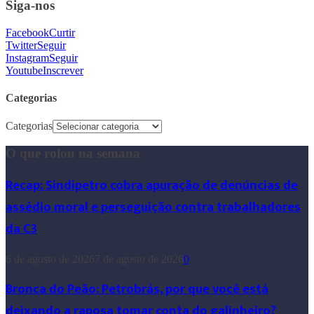
Siga-nos
Facebook
Curtir
Twitter
Seguir
Instagram
Seguir
Youtube
Inscrever
Categorias
Categorias
O que rolou na semana
Recap: Sindipetro cobra apuração de denúncias de
assédio moral e perseguição contra trabalhadores
da C3
6 de agosto de 2026
7 de agosto de 2026
0
Bronca do Peão: Petrobrás, por que você está
deixando a raposa tomar conta do galinheiro?