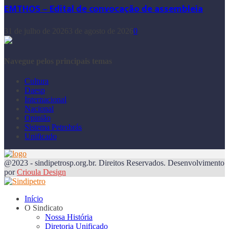
EMTHOS – Edital de convocação de assembleia
31 de julho de 2026
3 de agosto de 2026
0
Navegue pelos principais temas
Cultura
Daesp
Internacional
Nacional
Opinião
Sistema Petrobrás
Unificado
@2023 - sindipetrosp.org.br. Direitos Reservados. Desenvolvimento
por
Crioula Design
Início
O Sindicato
Nossa História
Diretoria Unificado