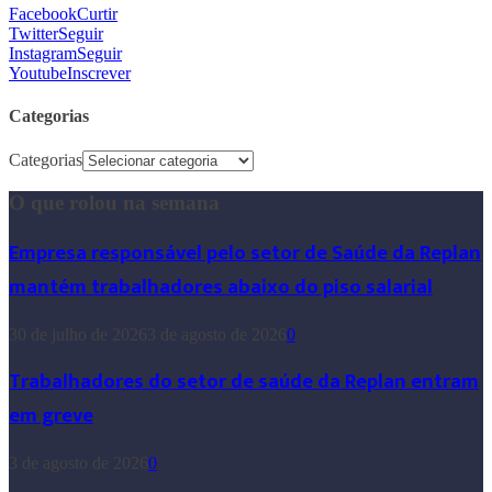
Facebook
Curtir
Twitter
Seguir
Instagram
Seguir
Youtube
Inscrever
Categorias
Categorias
O que rolou na semana
Empresa responsável pelo setor de Saúde da Replan
mantém trabalhadores abaixo do piso salarial
30 de julho de 2026
3 de agosto de 2026
0
Trabalhadores do setor de saúde da Replan entram
em greve
3 de agosto de 2026
0