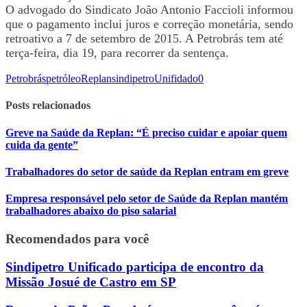
O advogado do Sindicato João Antonio Faccioli informou
que o pagamento inclui juros e correção monetária, sendo
retroativo a 7 de setembro de 2015. A Petrobrás tem até
terça-feira, dia 19, para recorrer da sentença.
Petrobrás
petróleo
Replan
sindipetro
Unifidado
0
Posts relacionados
Greve na Saúde da Replan: “É preciso cuidar e apoiar quem
cuida da gente”
Trabalhadores do setor de saúde da Replan entram em greve
Empresa responsável pelo setor de Saúde da Replan mantém
trabalhadores abaixo do piso salarial
Recomendados para você
Sindipetro Unificado participa de encontro da
Missão Josué de Castro em SP