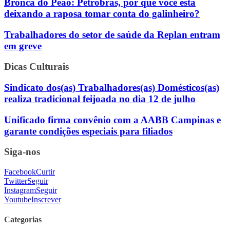
Bronca do Peão: Petrobrás, por que você está
deixando a raposa tomar conta do galinheiro?
Trabalhadores do setor de saúde da Replan entram
em greve
Dicas Culturais
Sindicato dos(as) Trabalhadores(as) Domésticos(as)
realiza tradicional feijoada no dia 12 de julho
Unificado firma convênio com a AABB Campinas e
garante condições especiais para filiados
Siga-nos
Facebook
Curtir
Twitter
Seguir
Instagram
Seguir
Youtube
Inscrever
Categorias