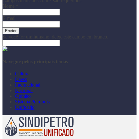
Campos marcados com
*
são requeridos
Nome
*
E-mail
Se você for um humano, deixe este campo em branco.
Navegue pelos principais temas
Cultura
Daesp
Internacional
Nacional
Opinião
Sistema Petrobrás
Unificado