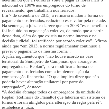
determinou que a Petrobrás volte a pagar as horas mais o
adicional de 100% aos empregados do turno de
revezamento, que trabalham nos feriados.
Em 7 de setembro de 2015, a refinaria mudou a forma de
pagamento dos feriados, reduzindo esse valor pela metade.
Na sentença, a juíza esclarece que em 2008 “esse benefício
foi incluído na negociação coletiva, de modo que a partir
dessa data, além do que existia na norma interna e na
decisão judicial, foi ratificada por acordo coletivo”. Afirma
ainda que “em 2013, a norma regulamentar continuou a
prever o pagamento da mesma forma”.
A juíza argumentou que “não houve acordo na base
territorial do Sindipetro de Campinas, que abrange os
empregados da Replan”, para modificar a forma de
pagamento dos feriados com a implementação da
compensação financeira. “O que implica dizer que não
poderia haver alteração unilateral por parte do
empregador”, destacou.
“A decisão abrange todos os empregados da unidade da
Replan (Refinaria do Planalto) que laboram em sistema de
turnos e foram atingidos pela alteração da regra pela ré”,
estabelece a juíza.