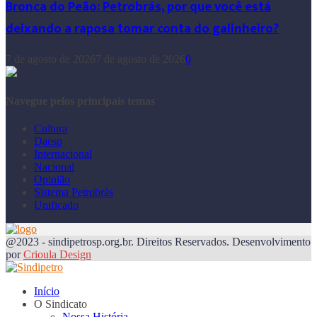
Bronca do Peão: Petrobrás, por que você está
deixando a raposa tomar conta do galinheiro?
7 de agosto de 2026
7 de agosto de 2026
0
Navegue pelos principais temas
Cultura
Daesp
Internacional
Nacional
Opinião
Sistema Petrobrás
Unificado
@2023 - sindipetrosp.org.br. Direitos Reservados. Desenvolvimento
por
Crioula Design
Início
O Sindicato
Nossa História