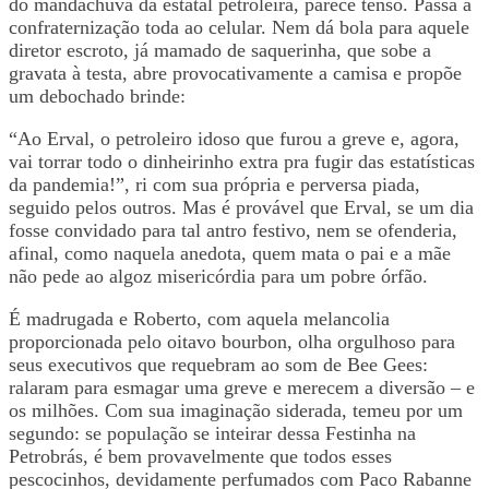
do mandachuva da estatal petroleira, parece tenso. Passa a
confraternização toda ao celular. Nem dá bola para aquele
diretor escroto, já mamado de saquerinha, que sobe a
gravata à testa, abre provocativamente a camisa e propõe
um debochado brinde:
“Ao Erval, o petroleiro idoso que furou a greve e, agora,
vai torrar todo o dinheirinho extra pra fugir das estatísticas
da pandemia!”, ri com sua própria e perversa piada,
seguido pelos outros. Mas é provável que Erval, se um dia
fosse convidado para tal antro festivo, nem se ofenderia,
afinal, como naquela anedota, quem mata o pai e a mãe
não pede ao algoz misericórdia para um pobre órfão.
É madrugada e Roberto, com aquela melancolia
proporcionada pelo oitavo bourbon, olha orgulhoso para
seus executivos que requebram ao som de Bee Gees:
ralaram para esmagar uma greve e merecem a diversão – e
os milhões. Com sua imaginação siderada, temeu por um
segundo: se população se inteirar dessa Festinha na
Petrobrás, é bem provavelmente que todos esses
pescocinhos, devidamente perfumados com Paco Rabanne