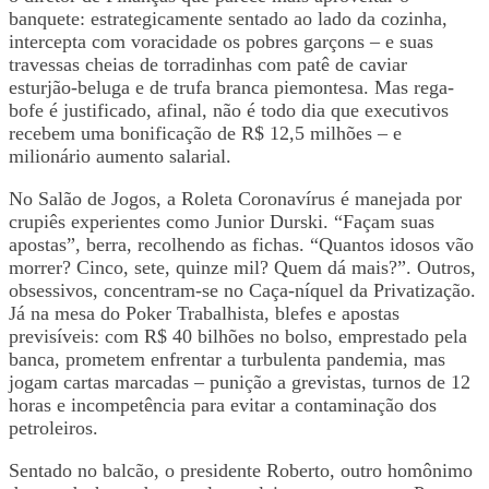
banquete: estrategicamente sentado ao lado da cozinha,
intercepta com voracidade os pobres garçons – e suas
travessas cheias de torradinhas com patê de caviar
esturjão-beluga e de trufa branca piemontesa. Mas rega-
bofe é justificado, afinal, não é todo dia que executivos
recebem uma bonificação de R$ 12,5 milhões – e
milionário aumento salarial.
No Salão de Jogos, a Roleta Coronavírus é manejada por
crupiês experientes como Junior Durski. “Façam suas
apostas”, berra, recolhendo as fichas. “Quantos idosos vão
morrer? Cinco, sete, quinze mil? Quem dá mais?”. Outros,
obsessivos, concentram-se no Caça-níquel da Privatização.
Já na mesa do Poker Trabalhista, blefes e apostas
previsíveis: com R$ 40 bilhões no bolso, emprestado pela
banca, prometem enfrentar a turbulenta pandemia, mas
jogam cartas marcadas – punição a grevistas, turnos de 12
horas e incompetência para evitar a contaminação dos
petroleiros.
Sentado no balcão, o presidente Roberto, outro homônimo