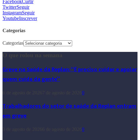
Facebook
Curtir
Twitter
Seguir
Instagram
Seguir
Youtube
Inscrever
Categorias
Categorias
O que rolou na semana
Greve na Saúde da Replan: “É preciso cuidar e apoiar
quem cuida da gente”
6 de agosto de 2026
7 de agosto de 2026
0
Trabalhadores do setor de saúde da Replan entram
em greve
3 de agosto de 2026
6 de agosto de 2026
0