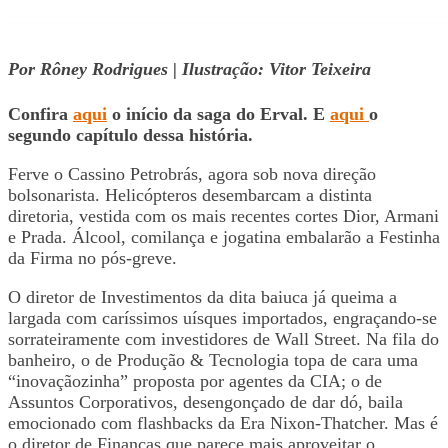
Por Rôney Rodrigues | Ilustração: Vitor Teixeira
Confira
aqui
o início da saga do Erval.
E
aqui
o
segundo capítulo dessa história.
Ferve o Cassino Petrobrás, agora sob nova direção
bolsonarista. Helicópteros desembarcam a distinta
diretoria, vestida com os mais recentes cortes Dior, Armani
e Prada. Álcool, comilança e jogatina embalarão a Festinha
da Firma no pós-greve.
O diretor de Investimentos da dita baiuca já queima a
largada com caríssimos uísques importados, engraçando-se
sorrateiramente com investidores de Wall Street. Na fila do
banheiro, o de Produção & Tecnologia topa de cara uma
“inovaçãozinha” proposta por agentes da CIA; o de
Assuntos Corporativos, desengonçado de dar dó, baila
emocionado com flashbacks da Era Nixon-Thatcher. Mas é
o diretor de Finanças que parece mais aproveitar o