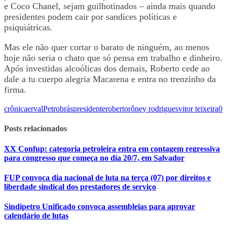
e Coco Chanel, sejam guilhotinados – ainda mais quando
presidentes podem cair por sandices políticas e
psiquiátricas.
Mas ele não quer cortar o barato de ninguém, ao menos
hoje não seria o chato que só pensa em trabalho e dinheiro.
Após investidas alcoólicas dos demais, Roberto cede ao
dale a tu cuerpo alegria Macarena e entra no trenzinho da
firma.
crônica
erval
Petrobrás
presidente
roberto
rôney rodrigues
vitor teixeira
0
Posts relacionados
XX Confup: categoria petroleira entra em contagem regressiva
para congresso que começa no dia 20/7, em Salvador
FUP convoca dia nacional de luta na terça (07) por direitos e
liberdade sindical dos prestadores de serviço
Sindipetro Unificado convoca assembleias para aprovar
calendário de lutas