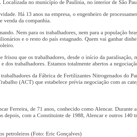
. Localizada no município de Paulínia, no interior de São Paul
vidade. Há 13 anos na empresa, o engenheiro de processament
o e venda da companhia.
do. Nem para os trabalhadores, nem para a população brasile
ilionários e o resto do país estagnado. Quem vai ganhar din
oleiro.
frisou que os trabalhadores, desde o início da paralisação, 
 e dos trabalhadores. Estamos totalmente abertos a negociaç
l trabalhadores da Fábrica de Fertilizantes Nitrogenados do P
 Trabalho (ACT) que estabelece prévia negociação com as cat
ncar Ferreira, de 71 anos, conhecido como Alencar. Durante a 
s depois, com a Constituinte de 1988, Alencar e outros 140 tr
os petroleiros (Foto: Eric Gonçalves)