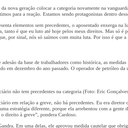
 da nova geração colocar a categoria novamente na vanguarda 
artimos para a reação. Estamos sendo protagonistas dentro desse
resenta elementos sem precedentes, o aposentado enxerga na lu
, tanto é que eu luto até hoje pelos meus direitos. Mas só é 
e, por sinal, nós só saímos com muita luta. Por isso é que a 
adesão da base de trabalhadores como histórica, as medidas 
do em dezembro do ano passado. O operador de petróleo da un
ciário não tem precedentes na categoria (Foto: Eric Gonçalve
diciário em relação a greve, não há precedentes. Eu era diret
ma estratégia diferente, porque ela arrebentou com a gente 
o direito à greve”, pondera Cardoso.
s Gandra. Em uma delas, ele aprovou medida cautelar que obri