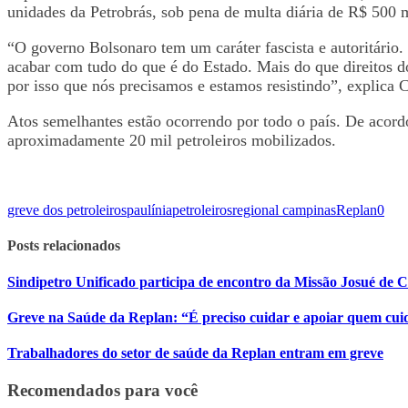
unidades da Petrobrás, sob pena de multa diária de R$ 500 m
“O governo Bolsonaro tem um caráter fascista e autoritário
acabar com tudo do que é do Estado. Mais do que direitos do
por isso que nós precisamos e estamos resistindo”, explica 
Atos semelhantes estão ocorrendo por todo o país. De acord
aproximadamente 20 mil petroleiros mobilizados.
greve dos petroleiros
paulínia
petroleiros
regional campinas
Replan
0
Posts relacionados
Sindipetro Unificado participa de encontro da Missão Josué de 
Greve na Saúde da Replan: “É preciso cuidar e apoiar quem cui
Trabalhadores do setor de saúde da Replan entram em greve
Recomendados para você