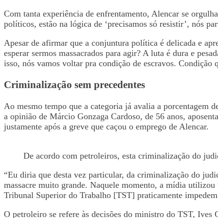
Com tanta experiência de enfrentamento, Alencar se orgulha
políticos, estão na lógica de ‘precisamos só resistir’, nós p
Apesar de afirmar que a conjuntura política é delicada e ap
esperar sermos massacrados para agir? A luta é dura e pesada
isso, nós vamos voltar pra condição de escravos. Condição qu
Criminalização sem precedentes
Ao mesmo tempo que a categoria já avalia a porcentagem de 
a opinião de Márcio Gonzaga Cardoso, de 56 anos, aposenta
justamente após a greve que caçou o emprego de Alencar.
De acordo com petroleiros, esta criminalização do judi
“Eu diria que desta vez particular, da criminalização do ju
massacre muito grande. Naquele momento, a mídia utilizou u
Tribunal Superior do Trabalho [TST] praticamente impedem 
O petroleiro se refere às decisões do ministro do TST, Ive