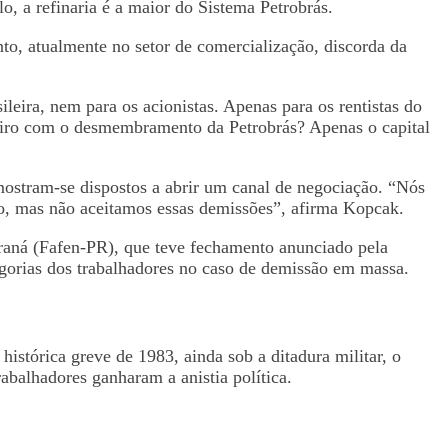
o, a refinaria é a maior do Sistema Petrobrás.
o, atualmente no setor de comercialização, discorda da
ira, nem para os acionistas. Apenas para os rentistas do
heiro com o desmembramento da Petrobrás? Apenas o capital
mostram-se dispostos a abrir um canal de negociação. “Nós
ão, mas não aceitamos essas demissões”, afirma Kopcak.
araná (Fafen-PR), que teve fechamento anunciado pela
egorias dos trabalhadores no caso de demissão em massa.
histórica greve de 1983, ainda sob a ditadura militar, o
abalhadores ganharam a anistia política.