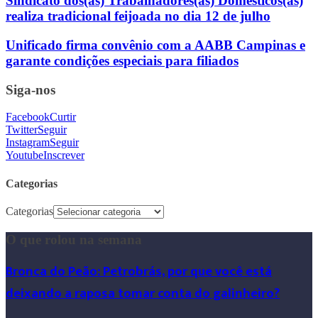
Sindicato dos(as) Trabalhadores(as) Domésticos(as)
realiza tradicional feijoada no dia 12 de julho
Unificado firma convênio com a AABB Campinas e
garante condições especiais para filiados
Siga-nos
Facebook
Curtir
Twitter
Seguir
Instagram
Seguir
Youtube
Inscrever
Categorias
Categorias
O que rolou na semana
Bronca do Peão: Petrobrás, por que você está
deixando a raposa tomar conta do galinheiro?