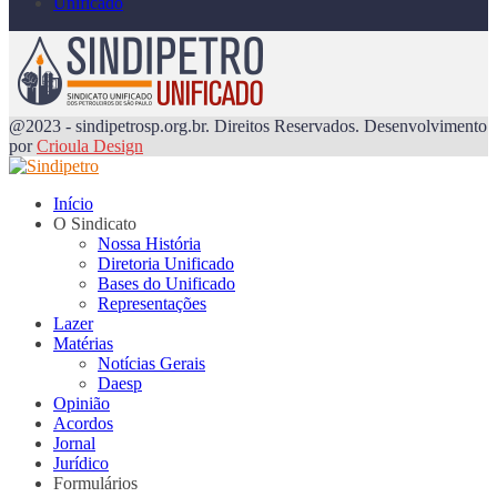
Unificado
@2023 - sindipetrosp.org.br. Direitos Reservados. Desenvolvimento
por
Crioula Design
Início
O Sindicato
Nossa História
Diretoria Unificado
Bases do Unificado
Representações
Lazer
Matérias
Notícias Gerais
Daesp
Opinião
Acordos
Jornal
Jurídico
Formulários