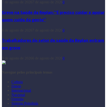
7 de agosto de 2026
7 de agosto de 2026
0
Greve na Saúde da Replan: “É preciso cuidar e apoiar
quem cuida da gente”
6 de agosto de 2026
7 de agosto de 2026
0
Trabalhadores do setor de saúde da Replan entram
em greve
3 de agosto de 2026
6 de agosto de 2026
0
Navegue pelos principais temas
Cultura
Daesp
Internacional
Nacional
Opinião
Sistema Petrobrás