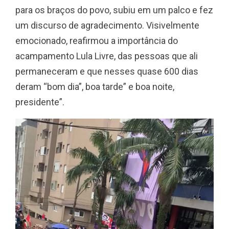
para os braços do povo, subiu em um palco e fez
um discurso de agradecimento. Visivelmente
emocionado, reafirmou a importância do
acampamento Lula Livre, das pessoas que ali
permaneceram e que nesses quase 600 dias
deram “bom dia”, boa tarde” e boa noite,
presidente”.
T
o
c
a
d
o
r