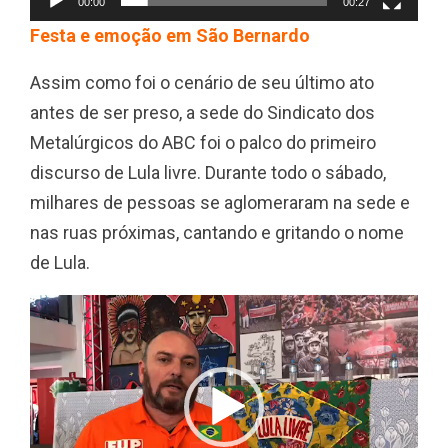
00:00
00:27
Festa e emoção em São Bernardo
Assim como foi o cenário de seu último ato
antes de ser preso, a sede do Sindicato dos
Metalúrgicos do ABC foi o palco do primeiro
discurso de Lula livre. Durante todo o sábado,
milhares de pessoas se aglomeraram na sede e
nas ruas próximas, cantando e gritando o nome
de Lula.
T
o
c
a
d