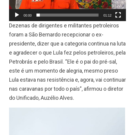
o
r
00:00
01:12
d
Dezenas de dirigentes e militantes petroleiros
e
foram a São Bernardo recepcionar o ex-
v
presidente, dizer que a categoria continua na luta
í
e agradecer o que Lula fez pelos petroleiros, pela
d
Petrobrás e pelo Brasil. “Ele é o pai do pré-sal,
e
este é um momento de alegria, mesmo preso
o
Lula estava nas resistência e, agora, vai continuar
nas caravanas por todo o país”, afirmou o diretor
do Unificado, Auzélio Alves.