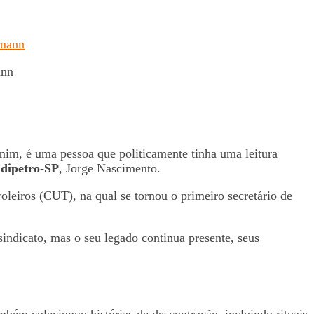
ann
 mim, é uma pessoa que politicamente tinha uma leitura
ndipetro-SP
, Jorge Nascimento.
oleiros (CUT), na qual se tornou o primeiro secretário de
 sindicato, mas o seu legado continua presente, seus
bém colecionou histórias de descontração, incluindo rituais