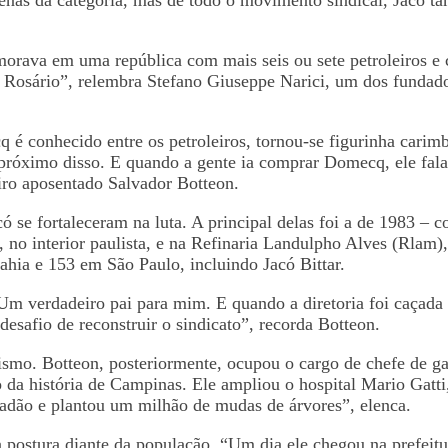
e morava em uma república com mais seis ou sete petroleiro
do Rosário”, relembra Stefano Giuseppe Narici, um dos fundad
 conhecido entre os petroleiros, tornou-se figurinha carim
o próximo disso. E quando a gente ia comprar Domecq, ele fal
eiro aposentado Salvador Botteon.
se fortaleceram na luta. A principal delas foi a de 1983 – co
 no interior paulista, e na Refinaria Landulpho Alves (Rlam),
Bahia e 153 em São Paulo, incluindo Jacó Bittar.
 Um verdadeiro pai para mim. E quando a diretoria foi caça
esafio de reconstruir o sindicato”, recorda Botteon.
lismo. Botteon, posteriormente, ocupou o cargo de chefe de ga
 da história de Campinas. Ele ampliou o hospital Mario Gatti
adão e plantou um milhão de mudas de árvores”, elenca.
postura diante da população. “Um dia ele chegou na prefeitu