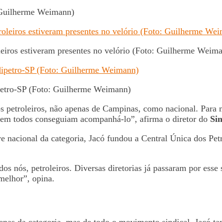
 Guilherme Weimann)
leiros estiveram presentes no velório (Foto: Guilherme Weim
petro-SP (Foto: Guilherme Weimann)
dos petroleiros, não apenas de Campinas, como nacional. Para
, nem todos conseguiam acompanhá-lo”, afirma o diretor do
Si
e nacional da categoria, Jacó fundou a Central Única dos Petr
dos nós, petroleiros. Diversas diretorias já passaram por esse
melhor”, opina.
nas da categoria, mas de todo o movimento sindical, Jacó tam