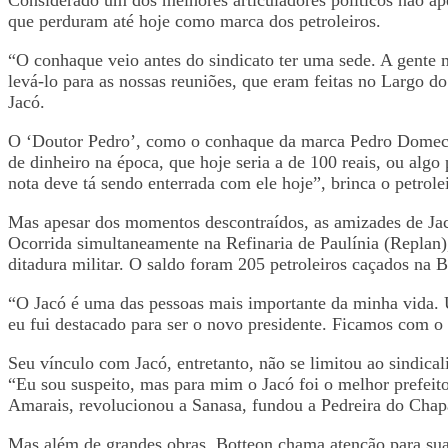
que perduram até hoje como marca dos petroleiros.
“O conhaque veio antes do sindicato ter uma sede. A gent
levá-lo para as nossas reuniões, que eram feitas no Largo 
Jacó.
O ‘Doutor Pedro’, como o conhaque da marca Pedro Domecq é
de dinheiro na época, que hoje seria a de 100 reais, ou alg
nota deve tá sendo enterrada com ele hoje”, brinca o petrol
Mas apesar dos momentos descontraídos, as amizades de Jacó 
Ocorrida simultaneamente na Refinaria de Paulínia (Replan),
ditadura militar. O saldo foram 205 petroleiros caçados na 
“O Jacó é uma das pessoas mais importante da minha vida.
eu fui destacado para ser o novo presidente. Ficamos com o d
Seu vínculo com Jacó, entretanto, não se limitou ao sindica
“Eu sou suspeito, mas para mim o Jacó foi o melhor prefeito
Amarais, revolucionou a Sanasa, fundou a Pedreira do Chap
Mas além de grandes obras, Botteon chama atenção para sua 