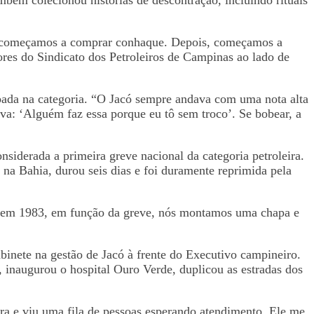
s e começamos a comprar conhaque. Depois, começamos a
ores do Sindicato dos Petroleiros de Campinas ao lado de
bada na categoria. “O Jacó sempre andava com uma nota alta
ava: ‘Alguém faz essa porque eu tô sem troco’. Se bobear, a
nsiderada a primeira greve nacional da categoria petroleira.
 na Bahia, durou seis dias e foi duramente reprimida pela
da em 1983, em função da greve, nós montamos uma chapa e
binete na gestão de Jacó à frente do Executivo campineiro.
, inaugurou o hospital Ouro Verde, duplicou as estradas dos
ra e viu uma fila de pessoas esperando atendimento. Ele me