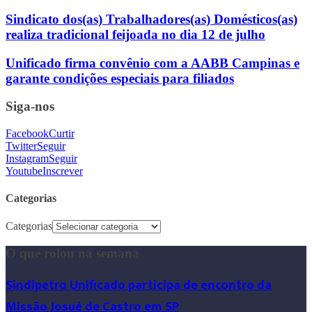
Sindicato dos(as) Trabalhadores(as) Domésticos(as)
realiza tradicional feijoada no dia 12 de julho
Unificado firma convênio com a AABB Campinas e
garante condições especiais para filiados
Siga-nos
Facebook
Curtir
Twitter
Seguir
Instagram
Seguir
Youtube
Inscrever
Categorias
Categorias
O que rolou na semana
Sindipetro Unificado participa de encontro da
Missão Josué de Castro em SP