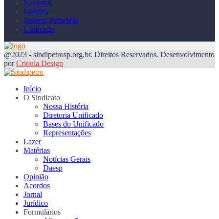
Nacional
Opinião
Sistema Petrobrás
Unificado
@2023 - sindipetrosp.org.br. Direitos Reservados. Desenvolvimento
por
Crioula Design
Início
O Sindicato
Nossa História
Diretoria Unificado
Bases do Unificado
Representações
Lazer
Matérias
Notícias Gerais
Daesp
Opinião
Acordos
Jornal
Jurídico
Formulários