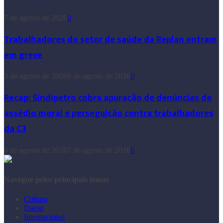
7 de agosto de 2026
0
Trabalhadores do setor de saúde da Replan entram
em greve
3 de agosto de 2026
6 de agosto de 2026
0
Recap: Sindipetro cobra apuração de denúncias de
assédio moral e perseguição contra trabalhadores
da C3
6 de agosto de 2026
7 de agosto de 2026
0
Navegue pelos principais temas
Cultura
Daesp
Internacional