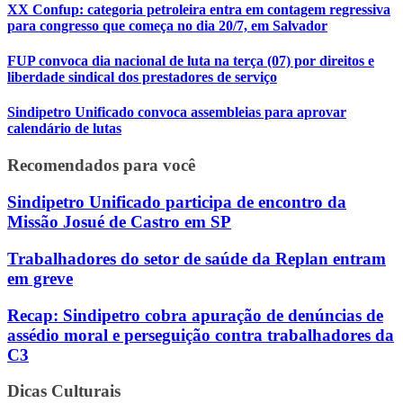
XX Confup: categoria petroleira entra em contagem regressiva
para congresso que começa no dia 20/7, em Salvador
FUP convoca dia nacional de luta na terça (07) por direitos e
liberdade sindical dos prestadores de serviço
Sindipetro Unificado convoca assembleias para aprovar
calendário de lutas
Recomendados para você
Sindipetro Unificado participa de encontro da
Missão Josué de Castro em SP
Trabalhadores do setor de saúde da Replan entram
em greve
Recap: Sindipetro cobra apuração de denúncias de
assédio moral e perseguição contra trabalhadores da
C3
Dicas Culturais