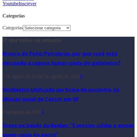
Youtube
Inscrever
Categorias
Categorias
O que rolou na semana
Bronca do Peão: Petrobrás, por que você está
deixando a raposa tomar conta do galinheiro?
7 de agosto de 2026
7 de agosto de 2026
0
Sindipetro Unificado participa de encontro da
Missão Josué de Castro em SP
7 de agosto de 2026
0
Greve na Saúde da Replan: “É preciso cuidar e apoiar
quem cuida da gente”