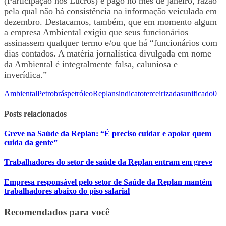
(Participação nos Lucros) é pago no mês de janeiro, razão
pela qual não há consistência na informação veiculada em
dezembro. Destacamos, também, que em momento algum
a empresa Ambiental exigiu que seus funcionários
assinassem qualquer termo e/ou que há “funcionários com
dias contados. A matéria jornalística divulgada em nome
da Ambiental é integralmente falsa, caluniosa e
inverídica.”
Ambiental
Petrobrás
petróleo
Replan
sindicato
terceirizadas
unificado
0
Posts relacionados
Greve na Saúde da Replan: “É preciso cuidar e apoiar quem
cuida da gente”
Trabalhadores do setor de saúde da Replan entram em greve
Empresa responsável pelo setor de Saúde da Replan mantém
trabalhadores abaixo do piso salarial
Recomendados para você