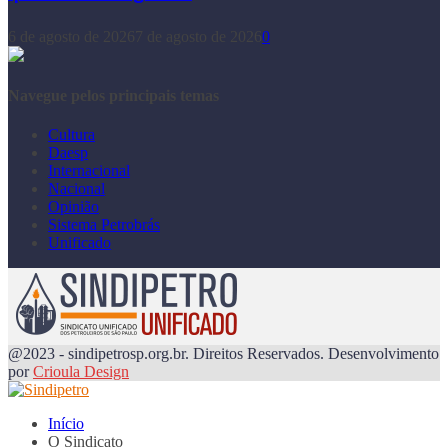
6 de agosto de 2026
7 de agosto de 2026
0
Navegue pelos principais temas
Cultura
Daesp
Internacional
Nacional
Opinião
Sistema Petrobrás
Unificado
@2023 - sindipetrosp.org.br. Direitos Reservados. Desenvolvimento
por
Crioula Design
Início
O Sindicato