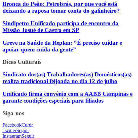
Bronca do Peão: Petrobrás, por que você está
deixando a raposa tomar conta do galinheiro?
Sindipetro Unificado participa de encontro da
Missão Josué de Castro em SP
Greve na Saúde da Replan: “É preciso cuidar e
apoiar quem cuida da gente”
Dicas Culturais
Sindicato dos(as) Trabalhadores(as) Domésticos(as)
realiza tradicional feijoada no dia 12 de julho
Unificado firma convênio com a AABB Campinas e
garante condições especiais para filiados
Siga-nos
Facebook
Curtir
Twitter
Seguir
Instagram
Seguir