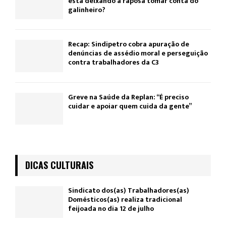
está deixando a raposa tomar conta do
galinheiro?
Recap: Sindipetro cobra apuração de
denúncias de assédio moral e perseguição
contra trabalhadores da C3
Greve na Saúde da Replan: “É preciso
cuidar e apoiar quem cuida da gente”
DICAS CULTURAIS
Sindicato dos(as) Trabalhadores(as)
Domésticos(as) realiza tradicional
feijoada no dia 12 de julho