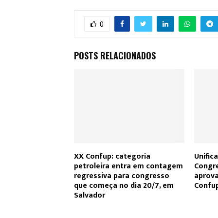
0
POSTS RELACIONADOS
XX Confup: categoria
Unific
petroleira entra em contagem
Congre
regressiva para congresso
aprova
que começa no dia 20/7, em
Confu
Salvador