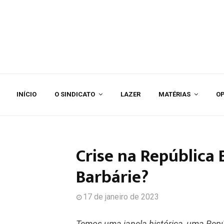
INÍCIO
O SINDICATO
LAZER
MATÉRIAS
OP
Crise na República 
Barbárie?
17 de janeiro de 2023
Temos uma janela histórica, uma Repú