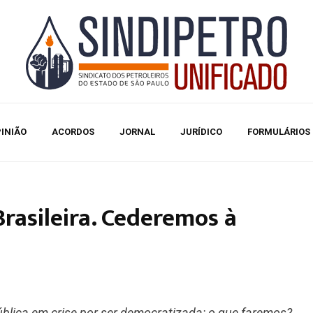
INIÃO
ACORDOS
JORNAL
JURÍDICO
FORMULÁRIOS
Brasileira. Cederemos à
blica em crise por ser democratizada: o que faremos?