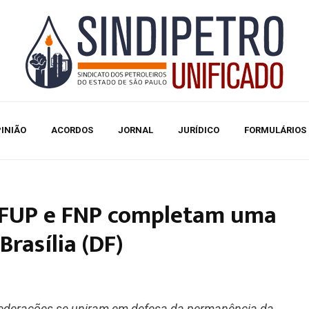
INIÃO
ACORDOS
JORNAL
JURÍDICO
FORMULÁRIOS
: FUP e FNP completam uma
rasília (DF)
 federações se uniram em defesa da permanência da