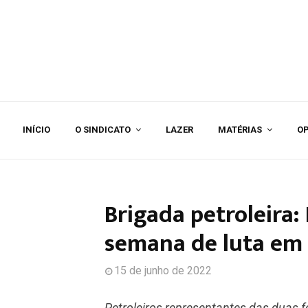
INÍCIO
O SINDICATO
LAZER
MATÉRIAS
OP
Brigada petroleira
semana de luta em B
15 de junho de 2022
Petroleiros representantes das duas