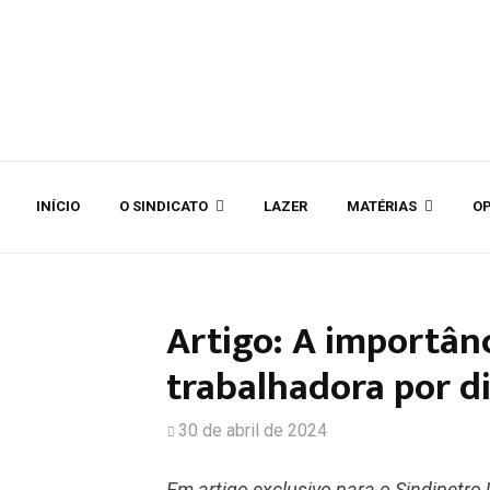
INÍCIO
O SINDICATO
LAZER
MATÉRIAS
OP
Artigo: A importânc
trabalhadora por di
30 de abril de 2024
Em artigo exclusivo para o Sindipetro