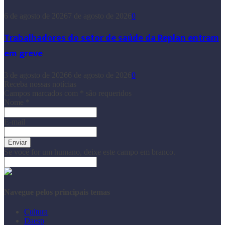
6 de agosto de 2026
7 de agosto de 2026
0
Trabalhadores do setor de saúde da Replan entram
em greve
3 de agosto de 2026
6 de agosto de 2026
0
Receba nossas notícias
Campos marcados com
*
são requeridos
Nome
*
E-mail
Se você for um humano, deixe este campo em branco.
Navegue pelos principais temas
Cultura
Daesp