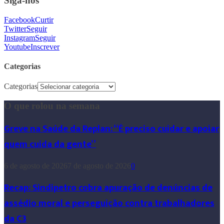
Siga-nos
Facebook
Curtir
Twitter
Seguir
Instagram
Seguir
Youtube
Inscrever
Categorias
Categorias
O que rolou na semana
Greve na Saúde da Replan: “É preciso cuidar e apoiar
quem cuida da gente”
6 de agosto de 2026
7 de agosto de 2026
0
Recap: Sindipetro cobra apuração de denúncias de
assédio moral e perseguição contra trabalhadores
da C3