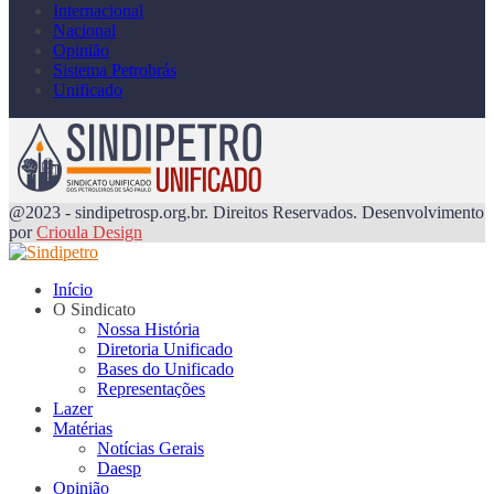
Internacional
Nacional
Opinião
Sistema Petrobrás
Unificado
@2023 - sindipetrosp.org.br. Direitos Reservados. Desenvolvimento
por
Crioula Design
Início
O Sindicato
Nossa História
Diretoria Unificado
Bases do Unificado
Representações
Lazer
Matérias
Notícias Gerais
Daesp
Opinião