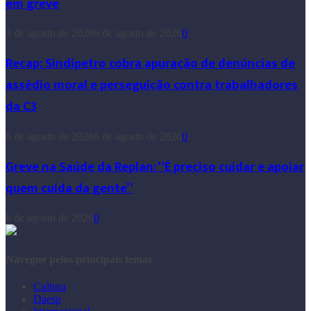
em greve
3 de agosto de 2026
6 de agosto de 2026
0
Recap: Sindipetro cobra apuração de denúncias de
assédio moral e perseguição contra trabalhadores
da C3
6 de agosto de 2026
6 de agosto de 2026
0
Greve na Saúde da Replan: “É preciso cuidar e apoiar
quem cuida da gente”
6 de agosto de 2026
0
Navegue pelos principais temas
Cultura
Daesp