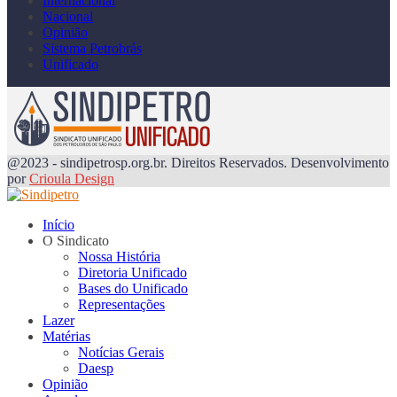
Internacional
Nacional
Opinião
Sistema Petrobrás
Unificado
@2023 - sindipetrosp.org.br. Direitos Reservados. Desenvolvimento
por
Crioula Design
Início
O Sindicato
Nossa História
Diretoria Unificado
Bases do Unificado
Representações
Lazer
Matérias
Notícias Gerais
Daesp
Opinião