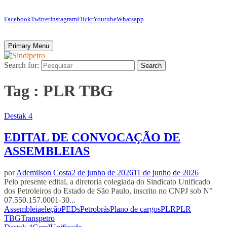
Facebook
Twitter
Instagram
Flickr
Youtube
Whatsapp
Primary Menu
Search for:
Search
Tag : PLR TBG
Destak 4
EDITAL DE CONVOCAÇÃO DE
ASSEMBLEIAS
por
Ademilson Costa
2 de junho de 2026
11 de junho de 2026
Pelo presente edital, a diretoria colegiada do Sindicato Unificado
dos Petroleiros do Estado de São Paulo, inscrito no CNPJ sob N°
07.550.157.0001-30...
Assembleia
eleção
PEDs
Petrobrás
Plano de cargos
PLR
PLR
TBG
Transpetro